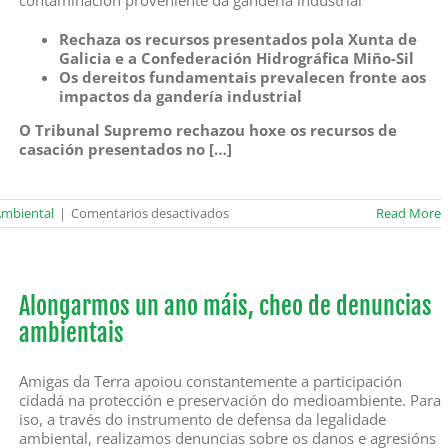
contaminación proveniente da gandería industrial
Rechaza os recursos presentados pola Xunta de
Galicia e a Confederación Hidrográfica Miño-Sil
Os dereitos fundamentais prevalecen fronte aos
impactos da gandería industrial
O Tribunal Supremo rechazou hoxe os recursos de
casación presentados no […]
en
Ambiental
|
Comentarios desactivados
Read More
O
Tribunal
Supremo
confirma
a
Alongarmos un ano máis, cheo de denuncias
sentenza
ambientais
pioneira
das
Conchas
Amigas da Terra apoiou constantemente a participación
cidadá na protección e preservación do medioambiente. Para
iso, a través do instrumento de defensa da legalidade
ambiental, realizamos denuncias sobre os danos e agresións