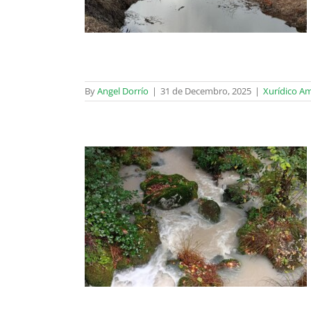
By
Angel Dorrío
|
31 de Decembro, 2025
|
Xurídico A
 a proxectos
ectrónica?
tal