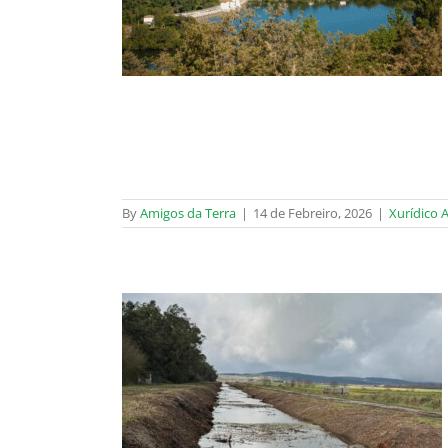
tal
By
Amigos da Terra
|
14 de Febreiro, 2026
|
Xurídico 
o de denuncias
tal