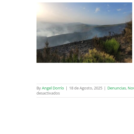
estais, e apenas
diversidade
By
Angel Dorrío
|
18 de Agosto, 2025
|
Denuncias
,
Nov
en
desactivados
Prevención
dos
Incendios
Forestais,
e
apenas
nada
mais