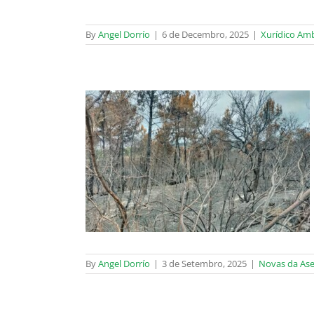
By
Angel Dorrío
|
6 de Decembro, 2025
|
Xurídico Amb
ón e recuperación
adas
urídica
By
Angel Dorrío
|
3 de Setembro, 2025
|
Novas da Ase