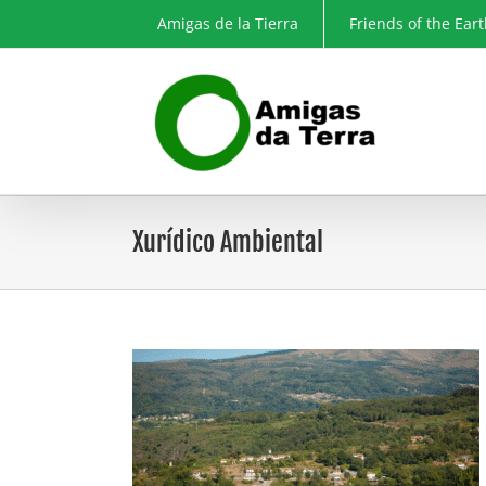
Skip
Amigas de la Tierra
Friends of the Ear
to
content
Xurídico Ambiental
sentenza pioneira