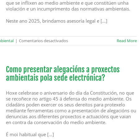
que se inflixen ao medio ambiente e que constitúen unha
violación e un incumprimento das normativas ambientais.
Neste ano 2025, brindamos asesoría legal e […]
en
mbiental
|
Comentarios desactivados
Read More
Alongarmos
un
ano
máis,
cheo
Como presentar alegacións a proxectos
de
ambientais pola sede electrónica?
denuncias
ambientais
Hoxe celebrase o aniversario do día da Constitución, no que
se recoñece no artigo 45 á defensa do medio ambiente. Os
cidadáns poden exercer os seus dereitos para protexelo
mediante ferramentas como a presentación de alegacións ou
denuncias aos diferentes proxectos e actuacións que vaian
en contra da conservación do medio ambiente.
É moi habitual que […]