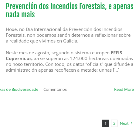
e
Prevención dos Incendios Forestais, e apenas
recuperación
nada mais
das
zonas
incendiadas
Hoxe, no Día Internacional da Prevención dos Incendios
Forestais, non podemos senón deternos a reflexionar sobre
a realidade que vivimos en Galicia.
Neste mes de agosto, segundo o sistema europeo
EFFIS
Copernicus
, xa se superan as 124.000 hectáreas queimadas
no noso territorio. Con todo, os datos “oficiais” que difunde a
administración apenas recoñecen a metade: unhas […]
as de Biodiversidade
|
Comentarios
Read More
1
2
Next