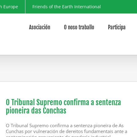
th Europe
Friends of the Earth International
Asociación
O noso traballo
Participa
O Tribunal Supremo confirma a sentenza
pioneira das Conchas
O Tribunal Supremo confirma a sentenza pioneira de As
Cunchas por vulneración de dereitos fundamentais ante a