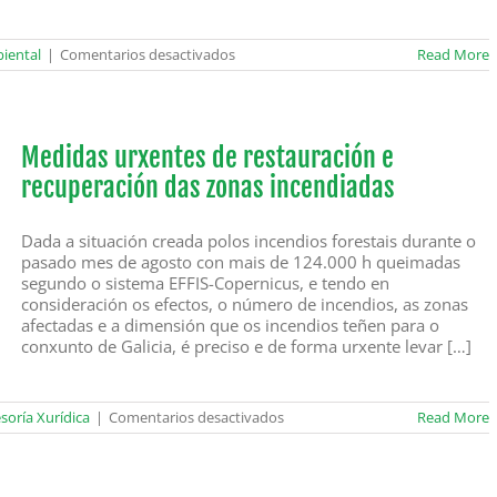
en
iental
|
Comentarios desactivados
Read More
Como
presentar
alegacións
a
proxectos
Medidas urxentes de restauración e
ambientais
recuperación das zonas incendiadas
pola
sede
electrónica?
Dada a situación creada polos incendios forestais durante o
pasado mes de agosto con mais de 124.000 h queimadas
segundo o sistema EFFIS-Copernicus, e tendo en
consideración os efectos, o número de incendios, as zonas
afectadas e a dimensión que os incendios teñen para o
conxunto de Galicia, é preciso e de forma urxente levar […]
en
soría Xurídica
|
Comentarios desactivados
Read More
Medidas
urxentes
de
restauración