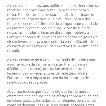
A carta tamén lembra aos políticos que a incineración se
recoñece cada vez máis como un problema para o
clima. Estudos recentes destacan a alta intensidade de
carbono da incineración, que a miúdo supera a das
fontes de enerxía fósiles debido á importante cantidade
de plástico presente nos residuos. A construción de
novas incineradoras hoxe en día comprometería a
Europa a décadas de emisións innecesarias de gases de
efecto invernadoiro, o que entraría en conflito directo
co Pacto Verde Europeo e os obxectivos de neutralidade
climática.
A carta enviouse no marco da xornada de acción contra
a incineración da campaña «Better than burning»
(Mellor que queimar), que inclúe un manifesto e
testemuños nas redes sociais da rede Zero Waste
Europe sobre o impacto nocivo da incineración de
residuos nos seus países.
As comunidades que viven preto das incineradoras
existentes han denunciado os efectos sobre a saúde das
emisións tóxicas, incluídos contaminantes persistentes
como as dioxinas, os PFAS e os metais pesados. Estes