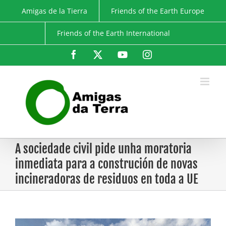
Skip
Amigas de la Tierra
Friends of the Earth Europe
to
content
Friends of the Earth International
Facebook
X
YouTube
Instagram
A sociedade civil pide unha moratoria
inmediata para a construción de novas
incineradoras de residuos en toda a UE
View