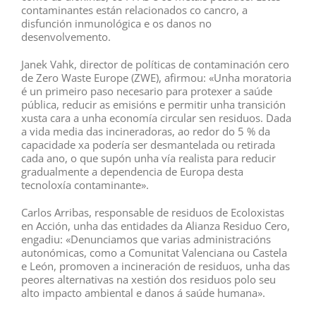
contaminantes están relacionados co cancro, a
disfunción inmunológica e os danos no
desenvolvemento.
Janek Vahk, director de políticas de contaminación cero
de Zero Waste Europe (ZWE), afirmou: «Unha moratoria
é un primeiro paso necesario para protexer a saúde
pública, reducir as emisións e permitir unha transición
xusta cara a unha economía circular sen residuos. Dada
a vida media das incineradoras, ao redor do 5 % da
capacidade xa podería ser desmantelada ou retirada
cada ano, o que supón unha vía realista para reducir
gradualmente a dependencia de Europa desta
tecnoloxía contaminante».
Carlos Arribas, responsable de residuos de Ecoloxistas
en Acción, unha das entidades da Alianza Residuo Cero,
engadiu: «Denunciamos que varias administracións
autonómicas, como a Comunitat Valenciana ou Castela
e León, promoven a incineración de residuos, unha das
peores alternativas na xestión dos residuos polo seu
alto impacto ambiental e danos á saúde humana».