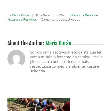
By
María Durán
|
30 de Setembro, 2025
|
Novas de Recursos
en
Naturais e Residuos
|
Comentarios desactivados
A
sociedade
civil
pide
unha
About the Author:
María Durán
moratoria
inmediata
Somos unha asociación ecoloxista que ten
para
como misión o fomento do cambio local e
a
global cara a unha sociedade máis
construción
de
respectuosa co medio ambiente, xusta e
novas
solidaria.
incineradoras
de
residuos
en
toda
a
UE